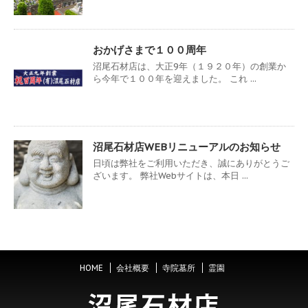
おかげさまで１００周年
沼尾石材店は、大正9年（１９２０年）の創業か
ら今年で１００年を迎えました。 これ ...
沼尾石材店WEBリニューアルのお知らせ
日頃は弊社をご利用いただき、誠にありがとうご
ざいます。 弊社Webサイトは、本日 ...
HOME
会社概要
寺院墓所
霊園