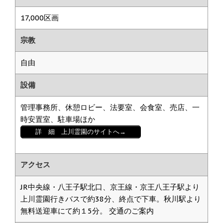
17,000区画
宗教
自由
設備
管理事務所、休憩ロビー、法要室、会食室、売店、一
時安置室、駐車場ほか
詳 細 上川霊園のサイトへ→
アクセス
JR中央線・八王子駅北口、京王線・京王八王子駅より
上川霊園行きバスで約38分、終点で下車。秋川駅より
無料送迎車にて約１5分。 交通のご案内