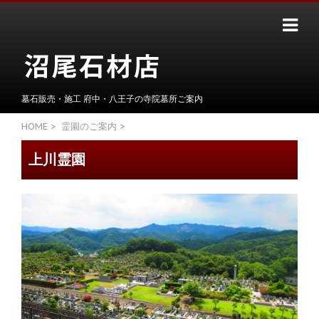
墓石販売・施工 府中・八王子の寺院墓所ご案内
HOME
>
霊園のご案内
>
上川霊園