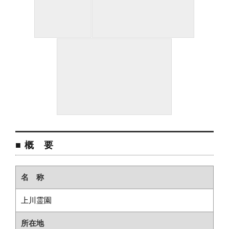
■ 概 要
名 称
上川霊園
所在地